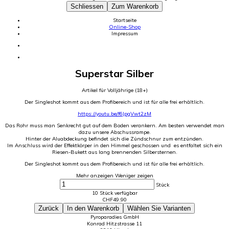
Schliessen
Zum Warenkorb
Startseite
Online-Shop
Impressum
Superstar Silber
Artikel für Volljährige (18+)
Der Singleshot kommt aus dem Profibereich und ist für alle frei erhältlich.
https://youtu.be/f6JpgVwt2zM
Das Rohr muss man Senkrecht gut auf dem Boden verankern. Am besten verwendet man
dazu unsere Abschussrampe.
Hinter der Aluabdeckung befindet sich die Zündschnur zum entzünden.
Im Anschluss wird der Effektkörper in den Himmel geschossen und es entfaltet sich ein
Riesen-Bukett aus lang brennenden Silbersternen.
Der Singleshot kommt aus dem Profibereich und ist für alle frei erhältlich.
Mehr anzeigen
Weniger zeigen
Stück
10 Stück verfügbar
CHF
49.90
Zurück
In den Warenkorb
Wählen Sie Varianten
Pyroparadies GmbH
Konrad Hitzstrasse 11