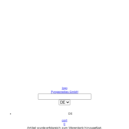
logo
Pyroparadies GmbH
DE
cart
0
Artikel wurde erfolgreich zum Warenkorb hinzugefügt.