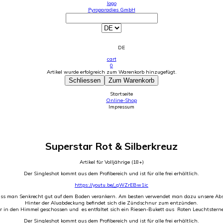
logo
Pyroparadies GmbH
DE
cart
0
Artikel wurde erfolgreich zum Warenkorb hinzugefügt.
Schliessen
Zum Warenkorb
Startseite
Online-Shop
Impressum
Superstar Rot & Silberkreuz
Artikel für Volljährige (18+)
Der Singleshot kommt aus dem Profibereich und ist für alle frei erhältlich.
https://youtu.be/_qWZrEBw1ic
ss man Senkrecht gut auf dem Boden verankern. Am besten verwendet man dazu unsere Ab
Hinter der Aluabdeckung befindet sich die Zündschnur zum entzünden.
er in den Himmel geschossen und es entfaltet sich ein Riesen-Bukett aus Roten Leuchtster
Der Singleshot kommt aus dem Profibereich und ist für alle frei erhältlich.